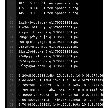
7
187.115.108.01.zen.spamhaus.org
8
115.118.145.01.zen.spamhaus.org
9
145.119.155.01.zen.spamhaus.org
10
11
2az8s49ydcfmtjk.q13795113801.pw
12
2iu5dsf679glqjp.q13795113801.pw
13
2icpazfdh3ewl59.q13795113801.pw
14
298gc7pfdy5a6jh.q13795113801.pw
15
29oiqrcle3ymg4u.q13795113801.pw
16
243twlvqkovhmye.q13795113801.pw
17
28xmi5p63gskjr9.q13795113801.pw
18
27n8pqgihzl6ts9.q13795113801.pw
19
257dsqmhzvx3n8w.q13795113801.pw
20
27lvywg4t8eocm3.q13795113801.pw
21
22
0.209d801.1033.14b4.15c2.3e9b.10.0.00c674b565c
23
0.60ab089.41.14b4.15c2.3e9b.10.0.087321142026e
24
0.7092081.d960073.14b4.15b4.3e9a.10.0.09f2c55b
25
0.7091081.1033.14b4.15b4.3e9a.10.0.05441f6ba15
26
0.400001.d960073.14b4.15a2.3e9a.10.0.0c44e2b09
27
0.60fa021.c871031.14b4.15b4.3e9a.10.0.0ac236f2
28
0.70f6801.c051031.14b4.15e0.3e9a.10.0.0c406d44