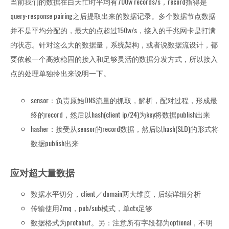
当前我们的数据在白天忙时平均有700w records/s，record指得是
query-response pairing之后提取出来的数据记录。多个数据节点数据
并不是平均分配的，最大的点超过150w/s，接入的千兆网卡是打满
的状态。针对这么大的数据量，系统架构，或者说数据流设计，都
要依赖一个高效稳固的接入和足够灵活的数据分发方式，所以接入
点的处理单独拎出来说明一下。
sensor：负责原始DNS流量的抓取，解析，配对过程，形成最
终的record，然后以hash(client ip/24)为key将数据publish出来
hasher：接受从sensor的record数据，然后以hash(SLD)的形式将
数据publish出来
应对超大量数据
数据水平切分，client／domain两大维度，后续详细分析
传输使用Zmq，pub/sub模式，单ctx足够
数据格式为protobuf。另：注意所有字段都为optional，不明