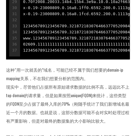
29
0.70f2008.20033.14b4.15b4.3e9a.10.0.10a2f663fd
30
x-0.19-23000809.0.16a8.1ff0.6592.200.0.1113g9h
31
x-0.19-23000809.0.16a8.1fcd.6592.200.0.1113g9h
32
33
123456789123456789.321872183076466377052098428
34
123456789123456789.321872183076466377052098428
35
www.123456789123456789.32187218307646637705209
36
02609.1111111111111111111111111111111111111111
37
123456789123456789.321872183076466377052098428
这种“用一次就丢的”域名，可能已经不属于我们想要的domain-ip
mapping关系，不在我们想要分析的范围内。
现实中，尽管他们占据所有原始请求数据的比例不高，远远比不上
top domain的请求量，但是如果按照unique(FQDN)来统计，这些类型
的FQDN至少占据了最终入库的70%（刚随手统计了我们新增域名最
近一个月的数据。也就是说，这部分数据可能不会对实时处理过程
有严重影响，但是对最终的数据集的大小影响比较大。