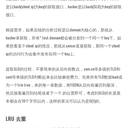
是以hash(client ip)为key的获取接口，hasher是以hash(SLD)为key的获取
接口。
根据需求，如果后续的分析过程是以domain为核心的，那就从
hasher来获取，所有*.test.domain都会被分发到一个同一个key下。如
果想看某个client ip的情况，那就从sensor直接获取，那同一个client
ip的访问行为会集中发布在同一个key上。
提取SLD的过程，不要简单的从后向前数点，com.cn等多级的TLD和
com等单级的TLD判断起来会比较麻烦费力。先将所有TLD数据load成
为一个trie tree，来的每一条数据，将FQDN从后向前遍历到最深，
然后接着遍历到结尾或者下一个.的位置即可，考虑到SLD的长度基
本都会在10个字符以内，这样的算法可以认为是O(1)的。
LRU 去重