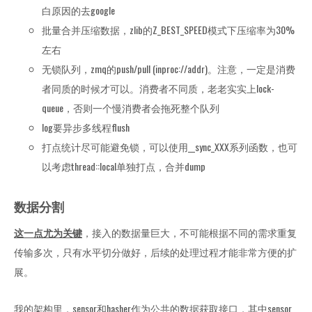
白原因的去google
批量合并压缩数据，zlib的Z_BEST_SPEED模式下压缩率为30%
左右
无锁队列，zmq的push/pull (inproc://addr)。注意，一定是消费
者同质的时候才可以。消费者不同质，老老实实上lock-
queue，否则一个慢消费者会拖死整个队列
log要异步多线程flush
打点统计尽可能避免锁，可以使用__sync_XXX系列函数，也可
以考虑thread::local单独打点，合并dump
数据分割
这一点尤为关键
，接入的数据量巨大，不可能根据不同的需求重复
传输多次，只有水平切分做好，后续的处理过程才能非常方便的扩
展。
我的架构里，sensor和hasher作为公共的数据获取接口，其中sensor